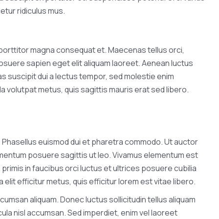
tur ridiculus mus.
 porttitor magna consequat et. Maecenas tellus orci,
osuere sapien eget elit aliquam laoreet. Aenean luctus
s suscipit dui a lectus tempor, sed molestie enim
ula volutpat metus, quis sagittis mauris erat sed libero.
nisl. Phasellus euismod dui et pharetra commodo. Ut auctor
 fermentum posuere sagittis ut leo. Vivamus elementum est
rimis in faucibus orci luctus et ultrices posuere cubilia
lit efficitur metus, quis efficitur lorem est vitae libero.
cumsan aliquam. Donec luctus sollicitudin tellus aliquam
icula nisl accumsan. Sed imperdiet, enim vel laoreet