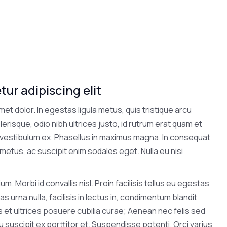
ur adipiscing elit
met dolor. In egestas ligula metus, quis tristique arcu
erisque, odio nibh ultrices justo, id rutrum erat quam et
at, vestibulum ex. Phasellus in maximus magna. In consequat
metus, ac suscipit enim sodales eget. Nulla eu nisi
m. Morbi id convallis nisl. Proin facilisis tellus eu egestas
as urna nulla, facilisis in lectus in, condimentum blandit
us et ultrices posuere cubilia curae; Aenean nec felis sed
eu suscipit ex porttitor et. Suspendisse potenti. Orci varius