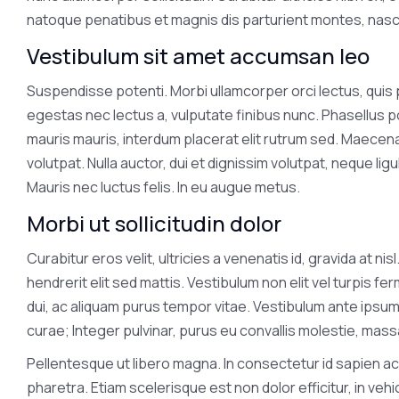
natoque penatibus et magnis dis parturient montes, nasce
Vestibulum sit amet accumsan leo
Suspendisse potenti. Morbi ullamcorper orci lectus, quis
egestas nec lectus a, vulputate finibus nunc. Phasellus p
mauris mauris, interdum placerat elit rutrum sed. Maecena
volutpat. Nulla auctor, dui et dignissim volutpat, neque lig
Mauris nec luctus felis. In eu augue metus.
Morbi ut sollicitudin dolor
Curabitur eros velit, ultricies a venenatis id, gravida at 
hendrerit elit sed mattis. Vestibulum non elit vel turpis
dui, ac aliquam purus tempor vitae. Vestibulum ante ipsum p
curae; Integer pulvinar, purus eu convallis molestie, massa e
Pellentesque ut libero magna. In consectetur id sapien ac
pharetra. Etiam scelerisque est non dolor efficitur, in veh