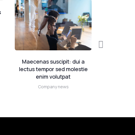
s
Maecenas suscipit: dui a
Etiam sce
lectus tempor sed molestie
dolor effici
enim volutpat
a
Company news
Com