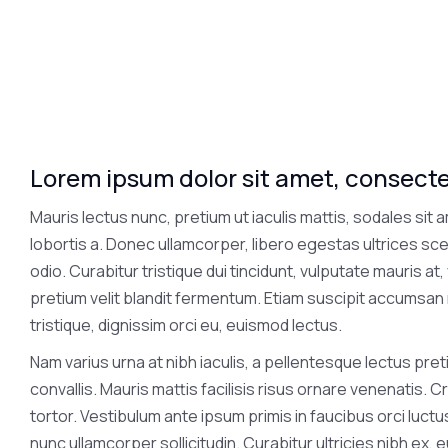
Lorem ipsum dolor sit amet, consectet
Mauris lectus nunc, pretium ut iaculis mattis, sodales sit a
lobortis a. Donec ullamcorper, libero egestas ultrices scel
odio. Curabitur tristique dui tincidunt, vulputate mauris 
pretium velit blandit fermentum. Etiam suscipit accumsan 
tristique, dignissim orci eu, euismod lectus.
Nam varius urna at nibh iaculis, a pellentesque lectus pretiu
convallis. Mauris mattis facilisis risus ornare venenatis. Cr
tortor. Vestibulum ante ipsum primis in faucibus orci luct
nunc ullamcorper sollicitudin. Curabitur ultricies nibh ex, 