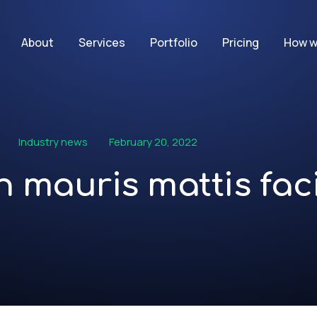
About
Services
Portfolio
Pricing
How w
Industry news
February 20, 2022
n mauris mattis faci