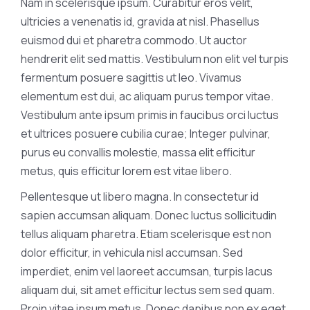
Nam in scelerisque ipsum. Curabitur eros velit,
ultricies a venenatis id, gravida at nisl. Phasellus
euismod dui et pharetra commodo. Ut auctor
hendrerit elit sed mattis. Vestibulum non elit vel turpis
fermentum posuere sagittis ut leo. Vivamus
elementum est dui, ac aliquam purus tempor vitae.
Vestibulum ante ipsum primis in faucibus orci luctus
et ultrices posuere cubilia curae; Integer pulvinar,
purus eu convallis molestie, massa elit efficitur
metus, quis efficitur lorem est vitae libero.
Pellentesque ut libero magna. In consectetur id
sapien accumsan aliquam. Donec luctus sollicitudin
tellus aliquam pharetra. Etiam scelerisque est non
dolor efficitur, in vehicula nisl accumsan. Sed
imperdiet, enim vel laoreet accumsan, turpis lacus
aliquam dui, sit amet efficitur lectus sem sed quam.
Proin vitae ipsum metus. Donec dapibus non ex eget